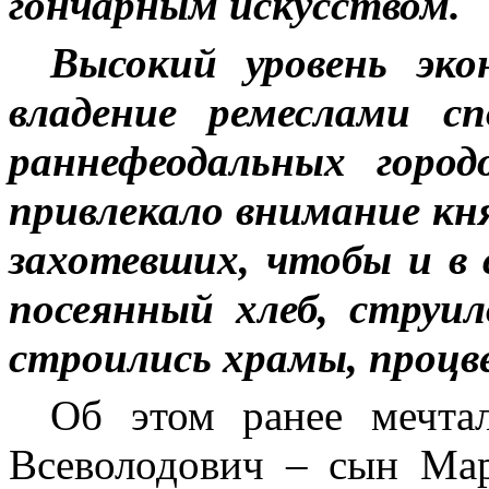
гончарным искусством.
Высокий уровень эко
владение ремеслами сп
раннефеодальных город
привлекало внимание кня
захотевших, чтобы и в 
посеянный хлеб, струи
строились храмы, процв
Об этом ранее мечта
Всеволодович – сын Мар