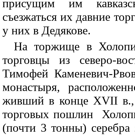
присущим им кавказс
съезжаться их давние тор
у них в Дедякове.
На торжище в Холопи
торговцы из северо-в
Тимофей Каменевич-Рвов
монастыря, расположен
живший в конце ХVII в.,
торговых пошлин
Холоп
(почти 3 тонны) серебра