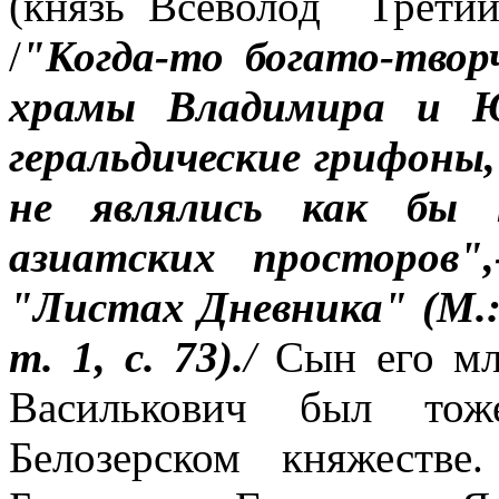
(князь Всеволод
Трети
/
"Когда-то богато-твор
храмы Владимира и Юр
геральдические грифоны,
не являлись как бы 
азиатских просторов"
"Листах Дневника" (М.:
т. 1, с. 73).
/
Сын его мла
Василькович был тож
Белозерском княжеств