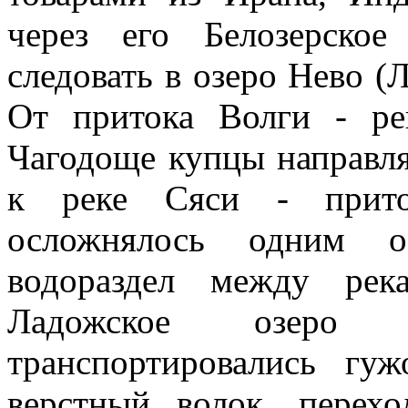
через его Белозерское
следовать в озеро Нево (
От притока Волги - р
Чагодоще купцы направля
к реке Сяси - прито
осложнялось одним об
водораздел между ре
Ладожское озеро
транспортировались гу
верстный волок, перех