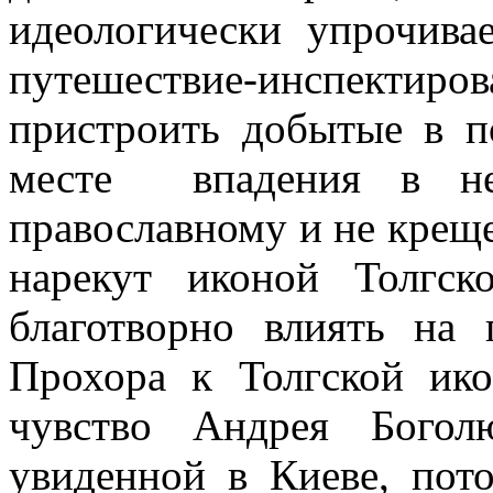
идеологически упрочива
путешествие-инспектир
пристроить добытые в п
месте
впадения в н
православному и не крещ
нарекут иконой Толгск
благотворно влиять на
Прохора к Толгской ик
чувство Андрея Богол
увиденной в Киеве, пот