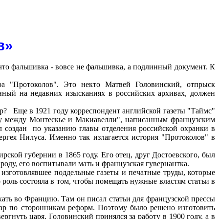
в»
что фальшивка - вовсе не фальшивка, а подлинный документ. К
ра "Протоколов". Это некто Матвей Головинский, отпрыск
анный на недавних изысканиях в российских архивах, должен
р?
Еще в 1921 году корреспондент английской газеты "Таймс"
аду между Монтескье и Макиавелли", написанным французским
л создан
по указанию главы отделения российской охранки в
ргея Нилуса. Именно так излагается история "Протоколов" в
ской губернии в 1865 году. Его отец, друг Достоевского, был
 роду, его воспитывали мать и французская гувернантка.
 изготовлявшее поддельные газеты и печатные труды, которые
 роль состояла в том, чтобы помещать нужные властям статьи в
ать во Францию. Там он писал статьи для французской прессы
удар по сторонникам реформ. Поэтому было решено изготовить
ергнуть царя. Головинский принялся за работу в 1900 году, а в