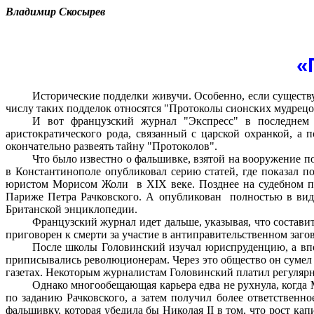
Владимир Скосырев
«
Исторические подделки живучи. Особенно, если существу
числу таких подделок относятся "Протоколы сионских мудрецов
И вот французский журнал "Экспресс" в последнем 
аристократического рода, связанный с царской охранкой, а
окончательно развеять тайну "Протоколов".
Что было известно о фальшивке, взятой на вооружение п
в Константинополе опубликовал серию статей, где показал 
юристом Морисом Жоли
в XIX веке. Позднее на судебном 
Париже Петра Рачковского. А опубликован
полностью в вид
Британской энциклопедии.
Французский журнал идет дальше, указывая, что состави
приговорен к смерти за участие в антиправительственном загов
После школы Головинский изучал юриспруденцию, а впо
приписывались революционерам. Через это общество он сумел п
газетах. Некоторым журналистам Головинский платил регулярн
Однако многообещающая карьера едва не рухнула, когда
по заданию Рачковского, а затем получил более ответственн
фальшивку, которая убедила бы Николая II в том, что рост кап