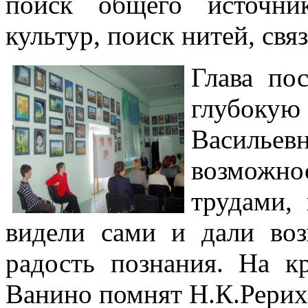
поиск общего источни
культур, поиск нитей, св
Глава по
глубоку
Василье
возможно
трудами,
видели сами и дали во
радость познания. На 
Ванино помнят Н.К.Рериха