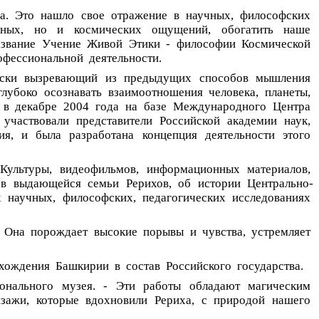
а.
Это
нашло
свое
отражение
в
научных,
философских
ных,
но
и
космических
ощущений,
обогатить
наше
азвание
Учение
Живой
Этики
-
философии
Космической
офессиональной
деятельности.
ски
вызревающий
из
предыдущих
способов
мышления
глубоко
осознавать
взаимоотношения
человека,
планеты,
в
декабре
2004
года
на
базе
Международного
Центра
участвовали
представители
Российской
академии
наук,
ия,
и
была
разработана
концепция
деятельности
этого
Культуры,
видеофильмов,
информационных
материалов,
ов
выдающейся
семьи
Рерихов,
об
истории
Центрально-
х
научных,
философских,
педагогических
исследованиях
Она
порождает
высокие
порывы
и
чувства,
устремляет
хождения
Башкирии
в
состав
Российского
государства.
онального
музея.
-
Эти
работы
обладают
магическим
зажи,
которые
вдохновили
Рериха,
с
природой
нашего