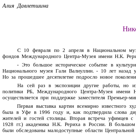
Алия
Давлетшина
Ник
С
10
февраля
по
2
апреля
в
Национальном
му
фондов
Международного
Центра-Музея
имени
Н.К.
Рер
-
Это
большое
историческое
событие
в
культур
Национального
музея
Гали
Валиуллин.
-
10
лет
назад
Но
за
прошедшее
десятилетие
подросло
новое
поколени
На
сей
раз
в
экспозиции
другие
работы,
но
и
политики
РБ,
Международного
Центра-Музея
имени
осуществляется
при
поддержке
заместителя
Премьер-ми
Первая
выставка
картин
всемирно
известного
ху
была
в
Уфе
в
1996
году
и,
как
подтвердила
слова
ди
жителей
и
гостей
столицы.
Вторая
встреча
уфимцев
с
1928
гг.)
академика
Н.К.
Рериха
в
России.
В
большом
были
обследованы
малодоступные
области
Центральной