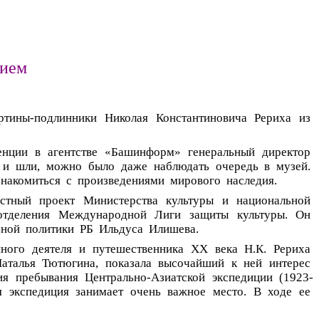
нием
ртины-подлинники
Николая
Константиновича
Рериха
из
енции
в
агентстве
«Башинформ»
генеральный
директор
и
шли,
можно
было
даже
наблюдать
очередь
в
музей.
знакомиться
с
произведениями
мирового
наследия.
стный
проект
Министерства
культуры
и
национальной
отделения
Международной
Лиги
защиты
культуры.
Он
ьной
политики
РБ
Ильдуса
Илишева.
нного
деятеля
и
путешественника
XX
века
Н.К.
Рериха
аталья
Тютюгина,
показала
высочайший
к
ней
интерес
ия
пребывания
Центрально-Азиатской
экспедиции
(1923-
я
экспедиция
занимает
очень
важное
место.
В
ходе
ее