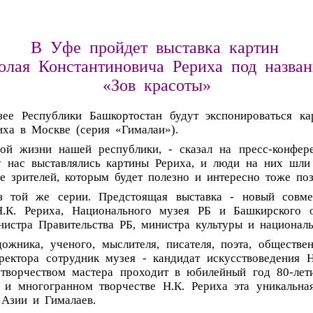
В
Уфе
пройдет
выставка
картин
олая
Константиновича
Рериха
под
назва
«Зов
красоты»
зее
Республики
Башкортостан
будут
экспонироваться
ка
иха
в
Москве
(серия
«Гималаи»).
ной
жизни
нашей
республики,
-
сказал
на
пресс-конфер
у
нас
выставлялись
картины
Рериха,
и
люди
на
них
шли
е
зрителей,
которым
будет
полезно
и
интересно
тоже
по
з
той
же
серии.
Предстоящая
выставка
-
новый
совме
Н.К.
Рериха,
Национального
музея
РБ
и
Башкирского
нистра
Правительства
РБ,
министра
культуры
и
национал
дожника,
ученого,
мыслителя,
писателя,
поэта,
обществе
ректора
сотрудник
музея
-
кандидат
искусствоведения
Н
творчеством
мастера
проходит
в
юбилейный
год
80-лет
и
многогранном
творчестве
Н.К.
Рериха
эта
уникальна
Азии
и
Гималаев.