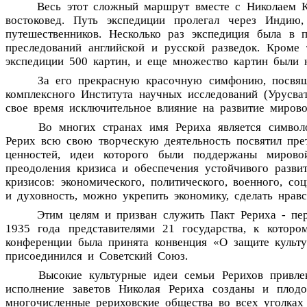
Весь
этот
сложный
маршрут
вместе
с
Николаем
востоковед.
Путь
экспедиции
пролегал
через
Индию,
путешественников.
Несколько
раз
экспедиция
была
в
п
преследований
английской
и
русской
разведок.
Кроме
экспедиции
500
картин,
и
еще
множество
картин
были
За
его
прекрасную
красочную
симфонию,
посвя
комплексного
Института
научных
исследований
(Урусва
свое
время
исключительное
влияние
на
развитие
миров
Во
многих
странах
имя
Рериха
является
символ
Рерих
всю
свою
творческую
деятельность
посвятил
пре
ценностей,
идеи
которого
были
поддержаны
мирово
преодоления
кризиса
и
обеспечения
устойчивого
разви
кризисов:
экономического,
политического,
военного,
соц
и
духовность,
можно
укрепить
экономику,
сделать
нрав
Этим
целям
и
призван
служить
Пакт
Рериха
-
пе
1935
года
представителями
21
государства,
к
которо
конференции
была
принята
конвенция
«О
защите
культ
присоединился
и
Советский
Союз.
Высокие
культурные
идеи
семьи
Рерихов
привле
исполнение
заветов
Николая
Рериха
созданы
и
плодо
многочисленные
рериховские
общества
во
всех
уголках