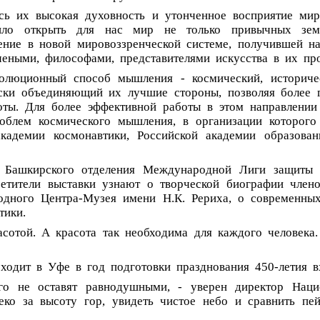
сь
их
высокая
духовность
и
утонченное
восприятие
мир
ило
открыть
для
нас
мир
не
только
привычных
зем
ение
в
новой
мировоззренческой
системе,
получившей
н
чеными,
философами,
представителями
искусства
в
их
пр
волюционный
способ
мышления
-
космический,
историче
ски
объединяющий
их
лучшие
стороны,
позволяя
более
оты.
Для
более
эффективной
работы
в
этом
направлении
облем
космического
мышления,
в
организации
которого
академии
космонавтики,
Российской
академии
образован
Башкирского
отделения
Международной
Лиги
защиты
етители
выставки
узнают
о
творческой
биографии
член
одного
Центра-Музея
имени
Н.К.
Рериха,
о
современны
тики.
асотой.
А
красота
так
необходима
для
каждого
человека.
ходит
в
Уфе
в
год
подготовки
празднования
450-летия
в
го
не
оставят
равнодушными,
-
уверен
директор
Наци
еко
за
высоту
гор,
увидеть
чистое
небо
и
сравнить
пей