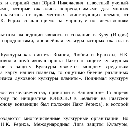
их
и
старший
сын
Юрий
Николаевич,
известный
ученый-
ями,
которые
оказались
непреодолимыми
для
многих
спасалась
от
пуль
местных
воинствующих
племен,
от
.К.
Рерих
создал
прямо
на
маршруте
по
впечатлениям
льтатом
экспедиции
явилось
и
создание
в
Кулу
(Индия)
народностями,
древнейшая
культура
которых
оказала
в
Культуры
как
синтеза
Знания,
Любви
и
Красоты,
Н.К.
товил
и
опубликовал
проект
Пакта
о
защите
культурных
ие
в
защиту
Культуры
является
мощным
средством
на
карту
нашей
планеты,
то
ощутимо
биение
различных
ризиса
духовной
культуры
планеты».
Поднимая
культуру
ностей
человечества,
принятый
в
Вашингтоне
15
апреля
году
по
инициативе
ЮНЕСКО
в
Бельгии
на
Гаагской
снову
конвенции
был
положен
Пакт
Рериха),
к
которой
создаются
многочисленные
культурные
организации.
Во
Н.К.
Рериха,
Международная
Лига
защиты
Культуры,