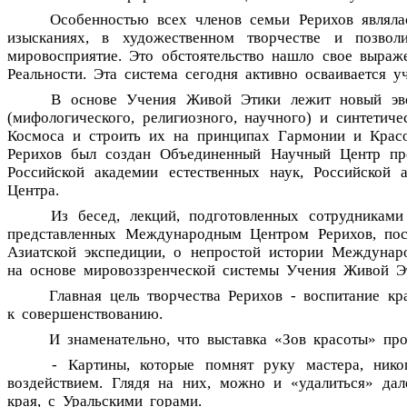
Особенностью
всех
членов
семьи
Рерихов
являла
изысканиях,
в
художественном
творчестве
и
позвол
мировосприятие.
Это
обстоятельство
нашло
свое
выраж
Реальности.
Эта
система
сегодня
активно
осваивается
у
В
основе
Учения
Живой
Этики
лежит
новый
э
(мифологического,
религиозного,
научного)
и
синтетиче
Космоса
и
строить
их
на
принципах
Гармонии
и
Крас
Рерихов
был
создан
Объединенный
Научный
Центр
пр
Российской
академии
естественных
наук,
Российской
Центра.
Из
бесед,
лекций,
подготовленных
сотрудниками
представленных
Международным
Центром
Рерихов,
пос
Азиатской
экспедиции,
о
непростой
истории
Междунар
на
основе
мировоззренческой
системы
Учения
Живой
Э
Главная
цель
творчества
Рерихов
-
воспитание
кр
к
совершенствованию.
И
знаменательно,
что
выставка
«Зов
красоты»
про
-
Картины,
которые
помнят
руку
мастера,
нико
воздействием.
Глядя
на
них,
можно
и
«удалиться»
дал
края,
с
Уральскими
горами.