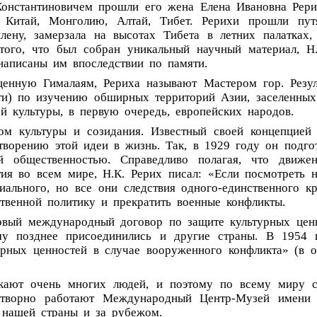
Константиновичем
прошли
его
жена
Елена
Ивановна
Рер
Китай,
Монголию,
Алтай,
Тибет.
Рерихи
прошли
пут
лену,
замерзала
на
высотах
Тибета
в
летних
палатках,
того,
что
был
собран
уникальный
научный
материал,
Н
написаны
им
впоследствии
по
памяти.
щенную
Гималаям,
Рериха
называют
Мастером
гор.
Резу
ти)
по
изучению
обширных
территорий
Азии,
заселенных
ой
культуры,
в
первую
очередь,
европейских
народов.
ом
культуры
и
созидания.
Известный
своей
концепцией
творению
этой
идеи
в
жизнь.
Так,
в
1929
году
он
подго
й
общественностью.
Справедливо
полагая,
что
движен
тия
во
всем
мире,
Н.К.
Рерих
писал:
«Если
посмотреть
иального,
но
все
они
следствия
одного-единственного
к
ственной
политику
и
прекратить
военные
конфликты.
рвый
международный
договор
по
защите
культурных
цен
му
позднее
присоединились
и
другие
страны.
В
1954
урных
ценностей
в
случае
вооруженного
конфликта»
(в
о
кают
очень
многих
людей,
и
поэтому
по
всему
миру
творно
работают
Международный
Центр-Музей
имени
нашей
страны
и
за
рубежом.