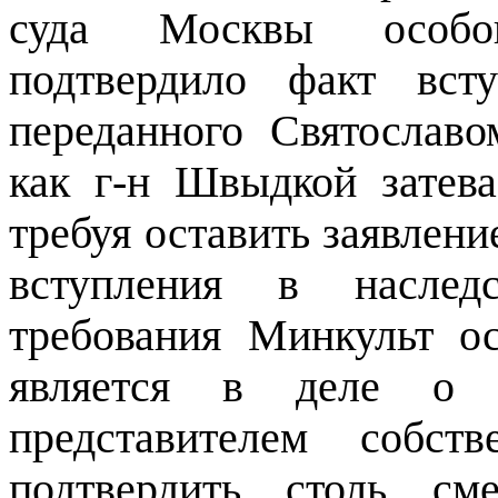
суда Москвы особог
подтвердило факт вст
переданного Святослав
как г-н
Швыдкой
затева
требуя оставить заявлен
вступления в наслед
требования
Минкульт
ос
является в деле о н
представителем собст
подтвердить столь см