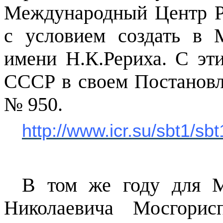
Международный Центр Ре
с условием создать в
имени Н.К.Рериха. С эт
С
ССР в св
оем Постановл
№ 950.
http://www.icr.su/sbt1/sb
В том же году для М
Николаевича Мосгори