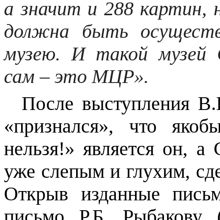
а значит и 288 картин, 
должна быть осуществ
музею.
И такой музей С
сам – это МЦР».
После выступления В.
«признался», что яко
нельзя!» является он, а
уже слепым и глухим, сд
Открыв изданные письм
письмо Р.Б. Рыбакову