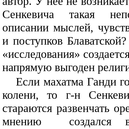
автор. У неё не возникае
Сенкевича такая неп
описании мыслей, чувств
и поступков Блаватской
«исследования» создается
напрямую выгоден религ
Если махатма Ганди г
колени, то г-н Сенке
стараются развенчать ор
мнению
создался 