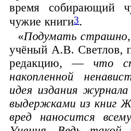
время собирающий ч
3
чужие книги
.
«
Подумать страшно
учёный А.В. Светлов, 
редакцию, —
что с
накопленной ненавис
идея издания журнала
выдержками из книг 
вред наносится всем
Учения. Ведь такой 