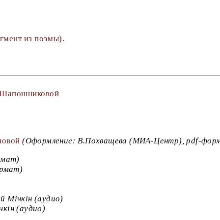
гмент из поэмы).
е Шапошниковой
новой
(Оформление: В.Похващева (МИА-Центр), pdf-фор
рмат)
ормат)
iй Мiчкiн (аудио)
чкiн (аудио)