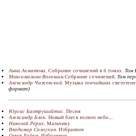
Анна Ахматова.
Собрание сочинений в 6 томах
.
Том 
Максимилиан Волошин.
Собрание сочинений
.
Том пер
Александр Чижевский.
Музыка тончайших светотене
формат)
Юргис Балтрушайтис.
Песня
Александр Блок.
Новый блеск излило небо...
Николай Рерих.
Мальчику
Владимир Солоухин.
Избранное
Омар Хайям.
Избранное