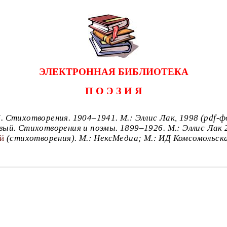
ЭЛЕКТРОННАЯ БИБЛИОТЕКА
П О Э З И Я
I. Стихотворения. 1904–1941. М.: Эллис Лак, 1998 (pdf-
вый. Стихотворения и поэмы. 1899–1926.
М.: Эллис Лак 
й
(стихотворения). М.: НексМедиа; М.: ИД Комсомольская