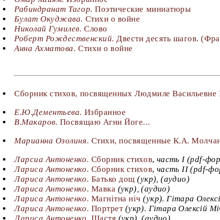
Рабиндранат Тагор.
Поэтические миниатюры
Булат Окуджава.
Стихи о войне
Николай Гумилев.
Слово
Роберт Рождественский.
Двести десять шагов. (Фра
Анна Ахматова.
Стихи о войне
Сборник стихов, посвященных Людмиле Васильевн
Е.Ю.Дементьева.
Избранное
В.Макаров.
Посвящаю Агни Йоге...
Марианна Озолиня.
Стихи, посвященные К.А. Молча
Ларсиа Антоненко.
Сборник стихов
,
часть I (pdf-фо
Лариса Антоненко.
Сборник стихов
,
часть II (pdf-ф
Лариса Антоненко.
Батько дощ
(укр), (аудио)
Лариса Антоненко.
Мавка
(укр), (аудио)
Лариса Антоненко.
Магнiтна нiч
(укр). Гiтара Олекс
Лариса Антоненко.
Портрет
(укр). Гiтара Олексiй Мi
Лариса Антоненко.
Щастя
(укр), (аудио)