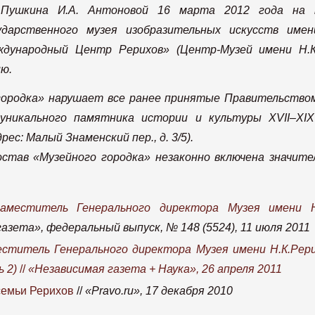
Пушкина И.А. Антоновой 16 марта 2012 года на пр
ударственного музея изобразительных искусств имен
ждународный Центр Рерихов» (Центр-Музей имени Н.К
ю.
городка» нарушает все ранее принятые Правительство
уникального памятника истории и культуры XVII–XI
с: Малый Знаменский пер., д. 3/5).
остав «Музейного городка» незаконно включена значит
аместитель Генерального директора Музея имени Н
азета», федеральный выпуск, № 148 (5524), 11 июля 2011
еститель Генерального директора Музея имени Н.К.Рер
ь 2)
//
«Независимая газета + Наука», 26 апреля 2011
семьи Рерихов
//
«Pravo.ru», 17 декабря 2010