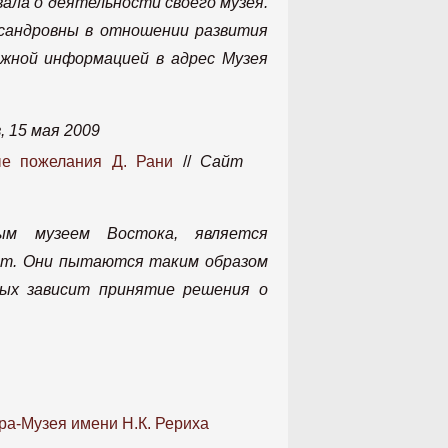
ала о деятельности своего музея.
ксандровны в отношении развития
жной информацией в адрес Музея
 15 мая 2009
ые пожелания Д. Рани
//
Сайт
ым музеем Востока, является
ет. Они пытаются таким образом
рых зависит принятие решения о
а-Музея имени Н.К. Рериха