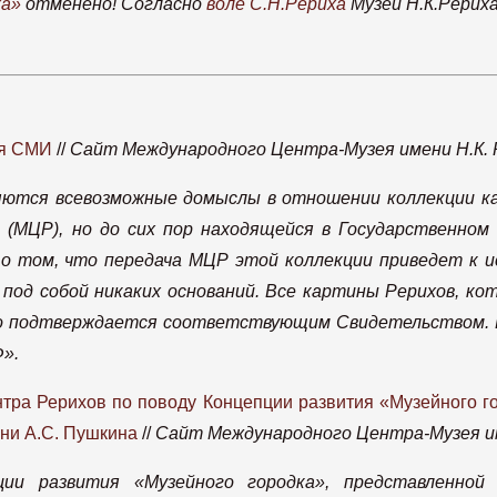
ха»
отменено! Согласно
воле С.Н.Рериха
Музей Н.К.Рерих
ля СМИ
//
Сайт Международного Центра-Музея имени Н.К. Р
яются всевозможные домыслы в отношении коллекции ка
(МЦР), но до сих пор находящейся в Государственном м
о том, что передача МЦР этой коллекции приведет к и
под собой никаких оснований. Все картины Рерихов, к
то подтверждается соответствующим Свидетельством. П
».
ра Рерихов по поводу Концепции развития «Музейного го
ени А.С. Пушкина
//
Сайт Международного Центра-Музея име
ции развития «Музейного городка», представленной