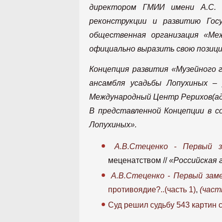
директором ГМИИ имени А.С. 
реконструкции и развитию Гос
общественная организация «Ме
официально выразить свою позици
Концепция развития «Музейного 
ансамбля усадьбы Лопухиных – 
Международный Центр Рерихов(адре
В представленной Концепции в с
Лопухиных».
А.В.Стеценко - Первый з
меценатством //
«Российская г
А.В.Стеценко - Первый зам
противоядие?..(часть 1)
,
(част
Суд решил судьбу 543 картин 