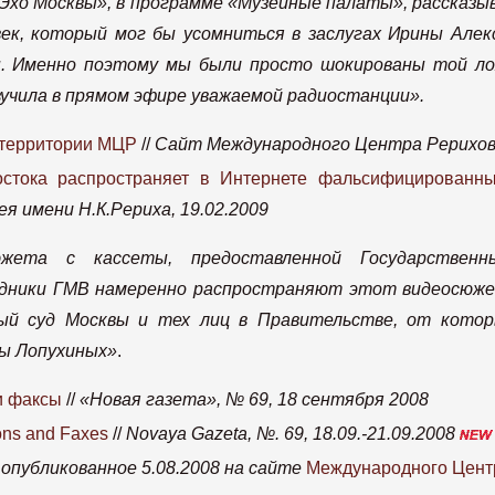
Эхо Москвы», в программе «Музейные палаты», рассказыв
век, который мог бы усомниться в заслугах Ирины Але
ны. Именно поэтому мы были просто шокированы той ло
вучила в прямом эфире уважаемой радиостанции».
 территории МЦР
//
Сайт Международного Центра Рерихов,
стока распространяет в Интернете фальсифицированн
 имени Н.К.Рериха, 19.02.2009
жета с кассеты, предоставленной Государственн
удники ГМВ намеренно распространяют этот видеосюж
ый суд Москвы и тех лиц в Правительстве, от кото
бы Лопухиных»
.
и факсы
//
«Новая газета», № 69, 18 сентября 2008
ions and Faxes
//
Novaya Gazeta, №. 69, 18.09.-21.09.2008
,
опубликованное 5.08.2008 на сайте
Международного Центр