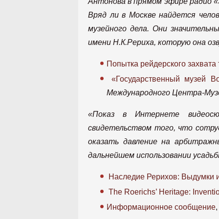
Антонова в прямом эфире радио «
Вряд ли в Москве найдется чело
музейного дела. Они значитель
имени Н.К.Рериха, которую она оз
Попытка рейдерского захвата
«Государственный музей Во
Международного Центра-Музея
«Показ в Интернете видеосю
свидетельством того, что сотр
оказать давление на арбитражн
дальнейшем использовании усадь
Наследие Рерихов: Выдумки 
The Roerichs’ Heritage: Invent
Информационное сообщение