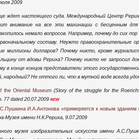
июля 2009
 еще ждет настоящего суда. Международный Центр Рери
ит внимание на все эти махинации с бесценным для
акопилось немало вопросов. Например, почему до сих по
рвоначальному составу. Неужто правоохранительные ор
е миллионы долларов? Почему никто, кроме журналист
льцину от вдовы Рериха? Почему никто не запросил д
ему в конце концов представители этого государственн
народный? Не оттого ли, что в мутной воде всегда удо
of the Oriental Museum
(Story of the struggle for the Roerich
. 77 dated 20.07.2009
С.Пушкина И.А.Антонова «примеряется к новым зданиям 
Музея имени Н.К.Рериха, 9.07.2009
нного музея изобразительных искусств имени А.С.Пушк