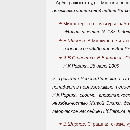
...Арбитражный суд г. Москвы вы
отзывами читателей сайта Pravo.r
Министерство культуры раб
«Новая газета», № 137, 9 дек
В.Ширяев
. В Минкульте читаю
вопросы о судьбе наследия Ре
А.В.Стеценко, В.В.Фролов
. С
Н.К.Рериха, 25 июля 2009
«...Трагедия Росова-Линника и их
попадают в неразрешимые теорет
Н.К.Рериха своими клеветниче
неизбежностью Живой Этики, дов
творческое наследие Н.К.Рериха, 
В.Ширяев
. Страшная сказка м