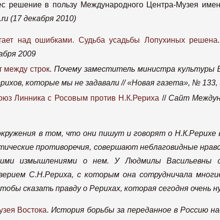
нес решение в пользу Международного Центра-Музея имен
u (17 декабря 2010)
отает над ошибками. Судьба усадьбы Лопухиных решена
абря 2009
т между строк
.
Почему заместитель министра культуры 
рихов, которые мы не задавали // «Новая газета», № 133,
оюз Линника с Росовым против Н.К.Рериха
//
Сайт Междун
 окружения в том, что они пишут и говорят о Н.К.Рерихе 
ические противоречия, совершают неблаговидные нравс
скими измышлениями о нем. У Людмилы Васильевны с
ерием С.Н.Рериха, с которым она сотрудничала многи
чтобы сказать правду о Рерихах, которая сегодня очень 
узея Востока
.
История борьбы за переданное в Россию нас