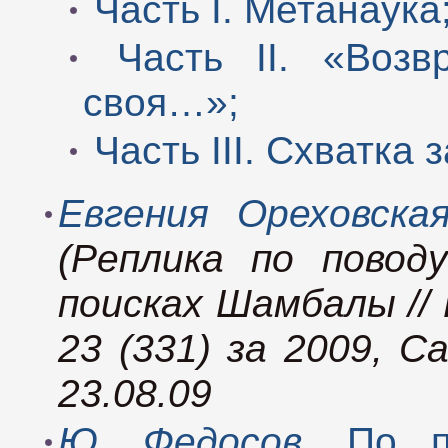
Часть I. Метанаука
Часть II. «Возв
своя…»;
Часть III. Схватка 
Евгения Ореховска
(Реплика по повод
поисках Шамбалы //
23 (331) за 2009, С
23.08.09
Ю. Федосов
. По п